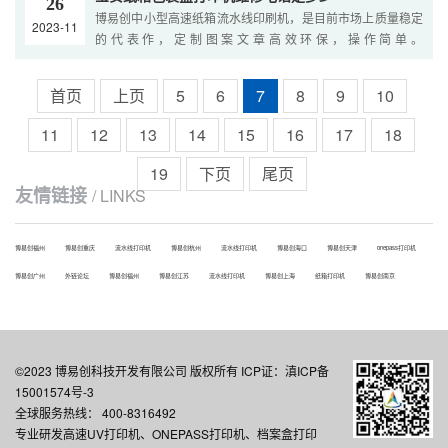
26
博易创中小型高速纸箱流水线印刷机，是目前市场上质量稳定
2023-11
的代表作，定制图案文章高效环保，操作简单。
Yourbrowserisnotsupported....
首页
上页
5
6
7
8
9
10
11
12
13
14
15
16
17
18
19
下页
尾页
友情链接
/ LINKS
博易创福州
博易创重庆
流水线打印机
博易创杭州
流水线打印机
博易创海口
博易创天津
onepass打印机
博易创广州
外链论坛
博易创福州
博易创江苏
流水线打印机
博易创上海
纸箱打印机
博易创南京
©2023 博易创科技开发有限公司 版权所有 ICP证：滇ICP备
15001574号-3
全球服务热线： 400-8316492
专业研发高速UV打印机、ONEPASS打印机、档案盒打印