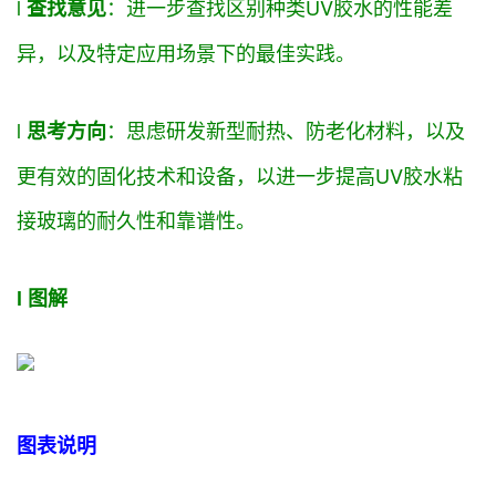
l
：进一步
查找
区别
种类UV胶水的性能差
查找
意见
异，以及特定应用场景下的最佳实践。
l
：
思虑
研发
新型耐热、防老化材料，以及
思考方向
更
有效
的固化技术和设备，以进一步
提高
UV胶水粘
接玻璃的耐久性和
靠谱
性。
l 图解
图表说明