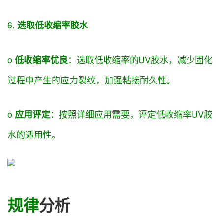
6.
选取
低收缩率胶水
o
：
选取
低收缩率的UV胶水，减少固化
低收缩率
优良
过程中产生的应力裂纹，
加强
粘接耐久性。
o
：
按照
详细
应用
需要
，
评定
低收缩率UV胶
应用
评定
水的适用性。
规律
分析