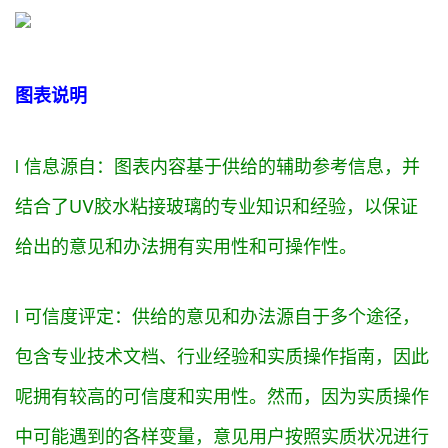
图表说明
l 信息
源自
：图表内容基于
供给
的辅助参考信息，并
结合了UV胶水粘接玻璃的专业知识和经验，以
保证
给出的
意见
和
办法
拥有
实用性和可操作性。
l 可信度
评定
：
供给
的
意见
和
办法
源自
于多个
途径
，
包含
专业技术文档、行业经验和
实质
操作指南，
因此
呢
拥有
较高的可信度和实用性。然而，
因为
实质
操作
中可能遇到的
各样
变量，
意见
用户
按照
实质
状况
进行