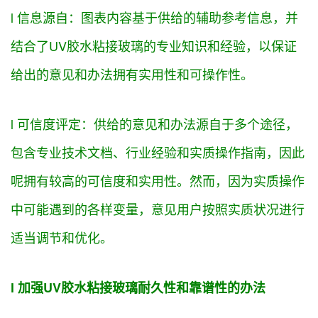
l 信息
源自
：图表内容基于
供给
的辅助参考信息，并
结合了UV胶水粘接玻璃的专业知识和经验，以
保证
给出的
意见
和
办法
拥有
实用性和可操作性。
l 可信度
评定
：
供给
的
意见
和
办法
源自
于多个
途径
，
包含
专业技术文档、行业经验和
实质
操作指南，
因此
呢
拥有
较高的可信度和实用性。然而，
因为
实质
操作
中可能遇到的
各样
变量，
意见
用户
按照
实质
状况
进行
适当
调节
和优化。
l
加强
UV胶水粘接玻璃耐久性和
靠谱
性的
办法