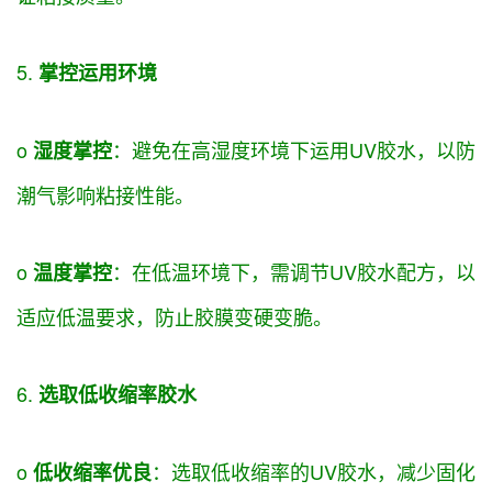
5.
掌控
运用
环境
o
：避免在高湿度环境下
运用
UV胶水，以防
湿度
掌控
潮气影响粘接性能。
o
：在低温环境下，需
调节
UV胶水配方，以
温度
掌控
适应低温
要求
，防止胶膜变硬变脆。
6.
选取
低收缩率胶水
o
：
选取
低收缩率的UV胶水，减少固化
低收缩率
优良