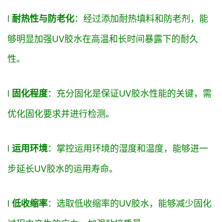
l
：
经过
添加耐热填料和防老剂，
能
耐热性与防老化
够
明显
加强
UV胶水在高温和
长时间
暴露下的耐久
性。
l
：充分固化是
保证
UV胶水性能的关键，需
固化程度
优化固化
要求
并进行检测。
l
：
掌控
运用
环境的湿度和温度，
能够
进一
运用
环境
步延长UV胶水的
运用
寿命。
l
：
选取
低收缩率的UV胶水，
能够
减少固化
低收缩率