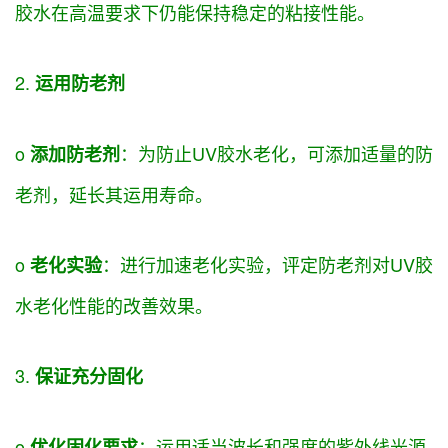
胶水在高温
要求
下仍能保持稳定的粘接性能。
2.
运用
防老剂
o
：为防止UV胶水老化，可添加适量的防
添加防老剂
老剂，延长其
运用
寿命。
o
：进行加速老化
实验
，
评定
防老剂对UV胶
老化
实验
水老化性能的改善效果。
3.
保证
充分固化
o
：
运用
适当波长和强度的紫外线光源
优化固化
要求