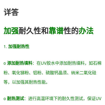
详答
加强
耐久性和
靠谱
性的
办法
1.
加强
耐热性
o
：在UV胶水中添加耐热填料，如石棉
添加耐热填料
粉、氧化锑粉、铝粉、硫酸钙晶须、纳米二氧化硅
等，以
加强
其耐热性能。
o
：进行高温环境下的耐久性测试，
保证
UV
耐热测试