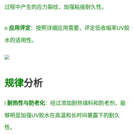
过程中产生的应力裂纹，
加强
粘接耐久性。
o
：
按照
详细
应用
需要
，
评定
低收缩率UV胶
应用
评定
水的适用性。
规律
分析
l
：
经过
添加耐热填料和防老剂，
能
耐热性与防老化
够
明显
加强
UV胶水在高温和
长时间
暴露下的耐久
性。