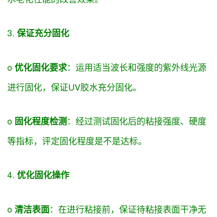
3.
保证
充分固化
o
：
运用
适当波长和强度的紫外线光源
优化固化
要求
进行固化，
保证
UV胶水充分固化。
o
：
经过
测试固化后的粘接强度、硬度
固化程度检测
等指标，
评定
固化程度
是不是
达标。
4.
优化固化操作
o
：在进行粘接前，
保证
待粘接表面干净无
清洁表面