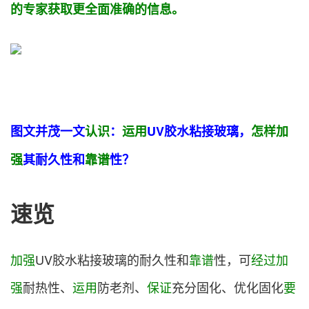
的专家获取更全面准确的信息。
图文并茂一文
认识
：
运用
UV胶水粘接玻璃，
怎样
加
强
其耐久性和
靠谱
性？
速览
加强
UV胶水粘接玻璃的耐久性和
靠谱
性，可
经过
加
强
耐热性、
运用
防老剂、
保证
充分固化、优化固化
要