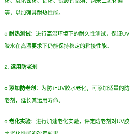
粉、氧化锑粉、铝粉、硫酸钙晶须、纳米二氧化硅
等，以
加强
其耐热性能。
o
：进行高温环境下的耐久性测试，
保证
UV
耐热测试
胶水在高温
要求
下仍能保持稳定的粘接性能。
2.
运用
防老剂
o
：为防止UV胶水老化，可添加适量的防
添加防老剂
老剂，延长其
运用
寿命。
o
：进行加速老化
实验
，
评定
防老剂对UV胶
老化
实验
水老化性能的改善效果。