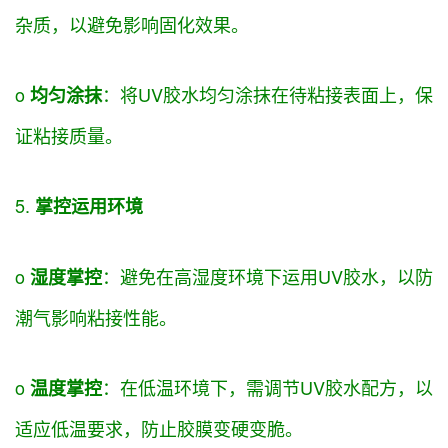
杂质，
以避免
影响固化效果。
o
：将UV胶水均匀涂抹在待粘接表面上，
保
均匀涂抹
证
粘接质量。
5.
掌控
运用
环境
o
：避免在高湿度环境下
运用
UV胶水，以防
湿度
掌控
潮气影响粘接性能。
o
：在低温环境下，需
调节
UV胶水配方，以
温度
掌控
适应低温
要求
，防止胶膜变硬变脆。