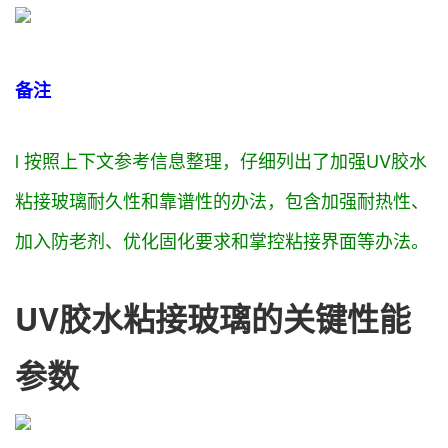
备注
l
按照
上下文参考信息整理，
仔细
列出了
加强
UV胶水
粘接玻璃耐久性和
靠谱
性的
办法
，
包含
加强
耐热性、
加入防老剂、优化固化
要求
和
掌控
粘接界面等
办法
。
UV胶水粘接玻璃的关键性能
参数