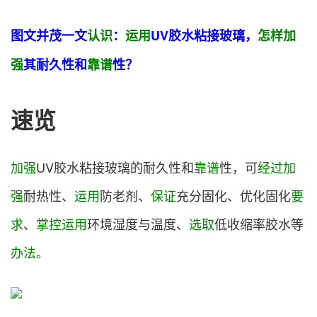
图文并茂一文
认识
：
运用
UV胶水粘接玻璃，
怎样
加
强
其耐久性和
靠谱
性？
速览
加强
UV胶水粘接玻璃的耐久性和
靠谱
性，可
经过
加
强
耐热性、
运用
防老剂、
保证
充分固化、优化固化
要
求
、
掌控
运用
环境湿度与温度、
选取
低收缩率胶水等
办法
。