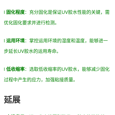
l
：充分固化是
保证
UV胶水性能的关键，需
固化程度
优化固化
要求
并进行检测。
l
：
掌控
运用
环境的湿度和温度，
能够
进一
运用
环境
步延长UV胶水的
运用
寿命。
l
：
选取
低收缩率的UV胶水，
能够
减少固化
低收缩率
过程中产生的应力，
加强
粘接质量。
延展