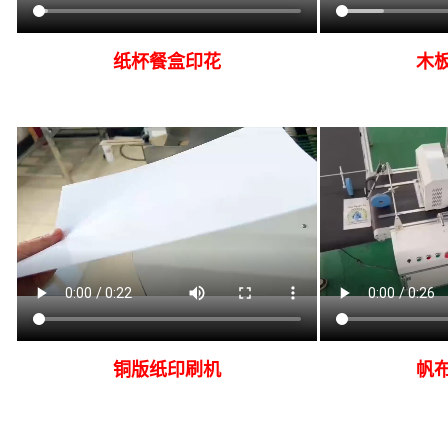
纸杯餐盒印花
木
铜版纸印刷机
帆