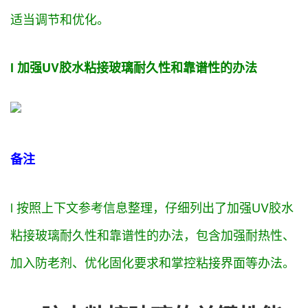
适当
调节
和优化。
l
加强
UV胶水粘接玻璃耐久性和
靠谱
性的
办法
备注
l
按照
上下文参考信息整理，
仔细
列出了
加强
UV胶水
粘接玻璃耐久性和
靠谱
性的
办法
，
包含
加强
耐热性、
加入防老剂、优化固化
要求
和
掌控
粘接界面等
办法
。