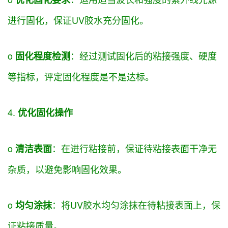
进行固化，
保证
UV胶水充分固化。
o
：
经过
测试固化后的粘接强度、硬度
固化程度检测
等指标，
评定
固化程度
是不是
达标。
4.
优化固化操作
o
：在进行粘接前，
保证
待粘接表面干净无
清洁表面
杂质，
以避免
影响固化效果。
o
：将UV胶水均匀涂抹在待粘接表面上，
保
均匀涂抹
证
粘接质量。