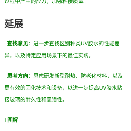
过程中产生的应力，
加强
粘接质量。
延展
l
：进一步
查找
区别
种类UV胶水的性能差
查找
意见
异，以及特定应用场景下的最佳实践。
l
：
思虑
研发
新型耐热、防老化材料，以及
思考方向
更
有效
的固化技术和设备，以进一步
提高
UV胶水粘
接玻璃的耐久性和
靠谱
性。
l 图解