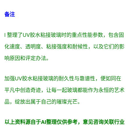
备注
l 整理了UV胶水粘接玻璃时的
重点
性能参数，
包含
固
化速度、透明度、粘接强度和耐候性，以及它们的影
响
原因
和
评定
办法
。
加强
UV胶水粘接玻璃的耐久性与
靠谱
性，便如同在
平凡中创造奇迹，让每
一起
玻璃都能
作为
永恒的艺术
品，绽放出属于自己的璀璨光芒。
以上资料
源自
于AI整理仅供参考，
意见
咨询
关联
行业