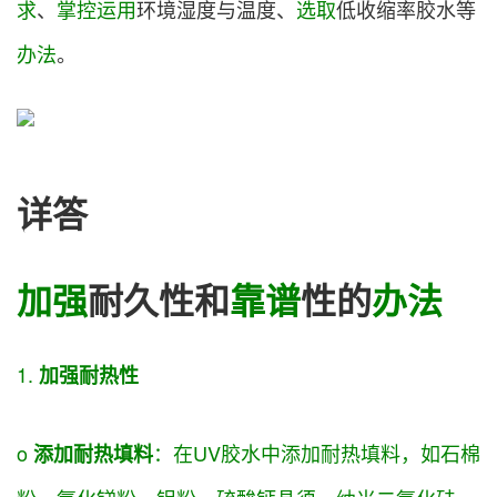
求
、
掌控
运用
环境湿度与温度、
选取
低收缩率胶水等
办法
。
详答
加强
耐久性和
靠谱
性的
办法
1.
加强
耐热性
o
：在UV胶水中添加耐热填料，如石棉
添加耐热填料