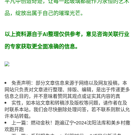
平凡中创造奇迹，让每
一起
玻璃都能
作为
永恒的艺术
品，绽放出属于自己的璀璨光芒。
以上资料
源自
于AI整理仅供参考，
意见
咨询
关联
行业
的专家获取更全面准确的信息。
免责声明：部分文章信息来源于网络以及网友投稿，本
网站只负责对文章进行整理、排版、编辑，是出于传递更多
信息之目的，并不意味着赞同其观点或证实其内容的真
实性，如本站文章和转稿涉及版权等问题，请作者在及
时联系本站，我们会尽快删除处理问答，若不联系则默认允
许本站转载。
上一篇：
燃动金秋！跑遍辽宁•2024沈阳法库和美乡村撒
欢跑开跑